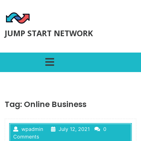
Skip to content
JUMP START NETWORK
Open Menu
Tag:
Online Business
wpadmin
July 12, 2021
0
Comments