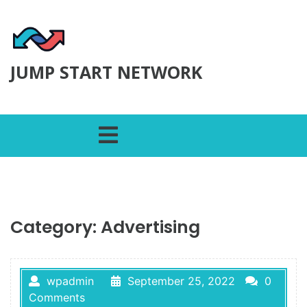
Skip to content
JUMP START NETWORK
Open Menu
Category:
Advertising
wpadmin
September 25, 2022
0
Comments